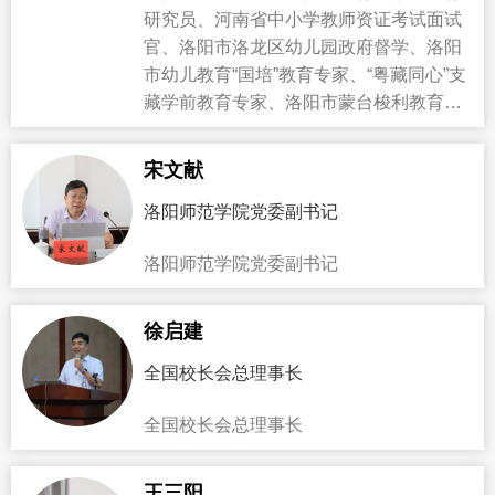
研究员、河南省中小学教师资证考试面试
官、洛阳市洛龙区幼儿园政府督学、洛阳
市幼儿教育“国培”教育专家、“粤藏同心”支
藏学前教育专家、洛阳市蒙台梭利教育教
育学会会长、天恩（国家民政部注册）蒙
台梭利教育委员会专家组成员、河南省千
宋文献
园连赢专家组成员、洛阳市幼儿园联盟专
洛阳师范学院党委副书记
家组组长。CMS中国蒙台梭利教育协会
（3-6岁）认证讲师
洛阳师范学院党委副书记
徐启建
全国校长会总理事长
全国校长会总理事长
王三阳