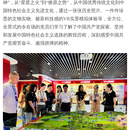
神”，从“星星之火”到“燎原之势”，从中国优秀传统文化到中
国特色社会主义先进文化，通过一张张历史照片、一件件珍
贵的文物实物、极富科技感的VR实景模拟体验等，全方位、
全景式的令在场的党员们学习了解了中国共产党探索、坚持
和发展中国特色社会主义道路的辉煌历程，深刻感受中国共
产党艰苦奋斗、顽强拼搏的精神。