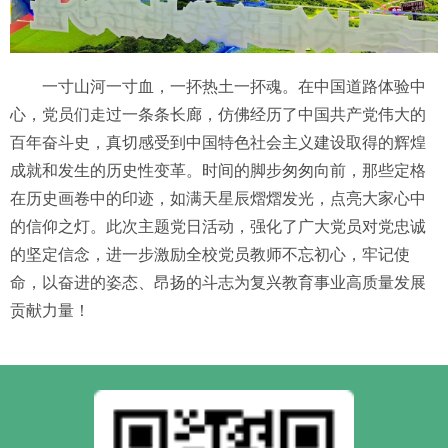
一寸山河一寸血，一抔热土一抔魂。在中国道路体验中
心，党员们走过一条条长廊，仿佛经历了中国共产党伟大的
百年奋斗史，真切感受到中国特色社会主义建设取得的辉煌
成就和发生的历史性变革。时间的脚步匆匆向前，那些定格
在历史画卷中的印迹，如满天星辰熠熠发光，点亮大家心中
的信仰之灯。此次主题党日活动，强化了广大党员对党忠诚
的坚定信念，进一步激励全校党员教师不忘初心，牢记使
命，以奋进的姿态、昂扬的斗志为复兴教育事业高质量发展
贡献力量！